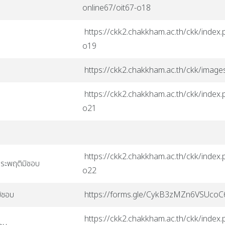
online67/oit67-o18
https://ckk2.chakkham.ac.th/ckk/index.p
o19
https://ckk2.chakkham.ac.th/ckk/ima
https://ckk2.chakkham.ac.th/ckk/index.p
o21
https://ckk2.chakkham.ac.th/ckk/index.p
ประพฤติมิชอบ
o22
มิชอบ
https://forms.gle/CykB3zMZn6VSUcoC
https://ckk2.chakkham.ac.th/ckk/index.p