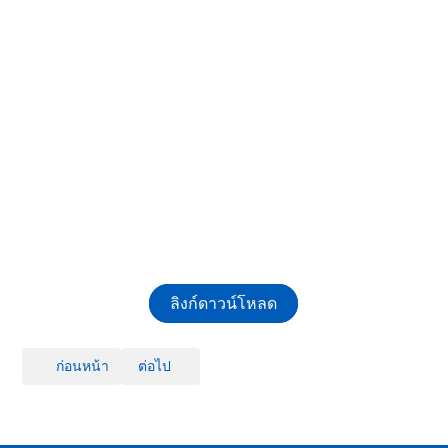
ลิงก์ดาวน์โหลด
เนื้อหาก่อนหน้า: มาตรการส่งเสริมคุณธรรมและความโปร่งใสภายในหน่วยงาน
เนื้อหาถัดไป: การสร้างวัฒนธรรม No Gift Policy
ก่อนหน้า
ต่อไป