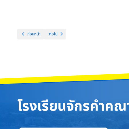
เนื้อหาก่อนหน้า: E-Service (2)
เนื้อหาถัดไป: คู่มือหรือแนวทางปฏิบัติงานของเจ้าหน้าท
ก่อนหน้า
ต่อไป
โรงเรียนจักรคำคณา