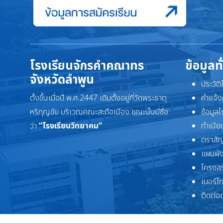
โรงเรียนจักรคำคณาทร
ข้อมูลท
จังหวัดลำพูน
ประวัต
ตั้งขึ้นเมื่อปี พ.ศ.2447 เดิมตั้งอยู่ที่วัดพระธาตุ
คำแจ้ง
หริภุญชัย บริเวณคณะสะดือเมือง ขณะนั้นมีชื่อ
ข้อมูล
ว่า
“โรงเรียนวิทยาคม”
ทำเนียบ
ตราสัญ
แผนผัง
โครงสร
เบอร์โ
ติดต่อ