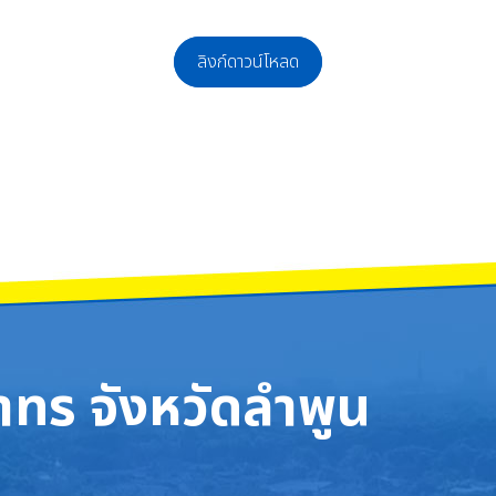
ลิงก์ดาวน์โหลด
ี่
ทร จังหวัดลำพูน