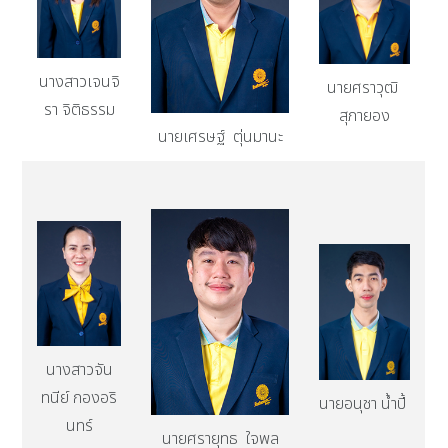
นางสาวเจนจิ
นายศราวุฒิ
รา จิติธรรม
สุภายอง
นายเศรษฐ์ ตุ่นมานะ
นางสาวจัน
ทนีย์ กองอริ
นายอนุชา น้ำปี้
นทร์
นายศรายุทธ ใจพล