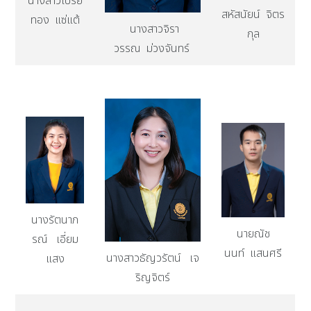
นางสาวโปรย
สหัสนัยน์ จิตร
ทอง แซ่แต้
นางสาวจิรา
กุล
วรรณ ม่วงจันทร์
นางรัตนาภ
นายณัช
รณ์ เอี่ยม
นนท์ แสนศรี
นางสาวธัญวรัตน์ เจ
แสง
ริญจิตร์