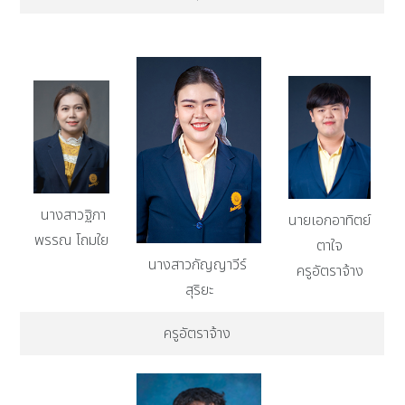
นางสาวฐิภา
นายเอกอาทิตย์
พรรณ โถมใย
ตาใจ
นางสาวกัญญาวีร์
ครูอัตราจ้าง
สุริยะ
ครูอัตราจ้าง