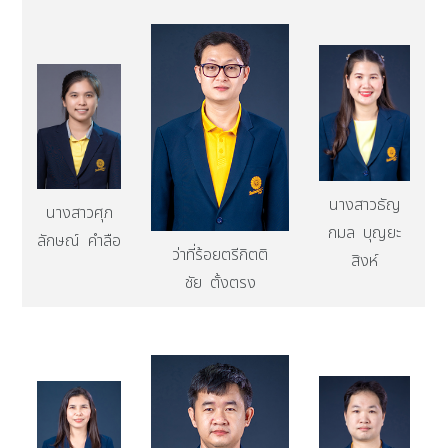
นางสาวธัญ
นางสาวศุภ
กมล บุญยะ
ลักษณ์ คำลือ
ว่าที่ร้อยตรีกิตติ
สิงห์
ชัย ตั้งตรง