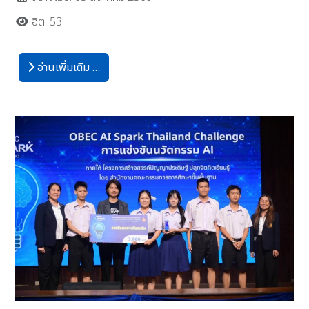
ฮิต: 53
อ่านเพิ่มเติม …