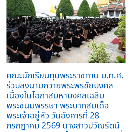
คณะนักเรียนทุนพระราชทาน ม.ท.ศ.
ร่วมลงนามถวายพระพรชัยมงคล
เนื่องในโอกาสมหามงคลเฉลิม
พระชนมพรรษา พระบาทสมเด็จ
พระเจ้าอยู่หัว วันอังคารที่ 28
กรกฎาคม 2569 นางสาวปวัณรัตน์