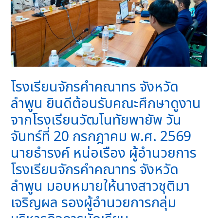
โรงเรียนจักรคำคณาทร จังหวัด
ลำพูน ยินดีต้อนรับคณะศึกษาดูงาน
จากโรงเรียนวัฒโนทัยพายัพ วัน
จันทร์ที่ 20 กรกฎาคม พ.ศ. 2569
นายธำรงค์ หน่อเรือง ผู้อำนวยการ
โรงเรียนจักรคำคณาทร จังหวัด
ลำพูน มอบหมายให้นางสาวชุติมา
เจริญผล รองผู้อำนวยการกลุ่ม