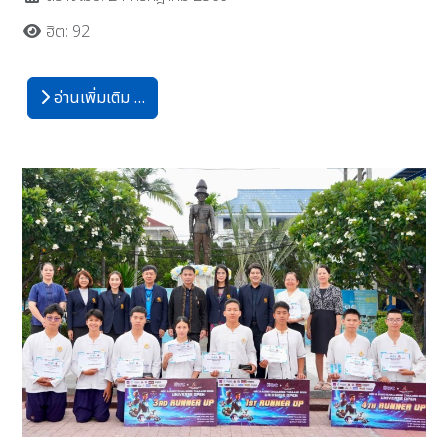
ฮิต: 92
อ่านเพิ่มเติม …