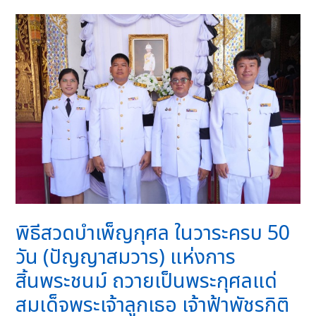
พิธีสวดบำเพ็ญกุศล ในวาระครบ 50
วัน (ปัญญาสมวาร) แห่งการ
สิ้นพระชนม์ ถวายเป็นพระกุศลแด่
สมเด็จพระเจ้าลูกเธอ เจ้าฟ้าพัชรกิติ