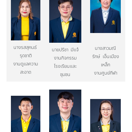
นางรสสุคนธ์
นางสาวมณี
นายปรีชา มีแจ้
รุดชาติ
รักษ์ เอ็นเมือง
งานกิจกรรม
งานดูแลความ
เหล็ก
โรงเรียนและ
สะอาด
งานศูนย์กีฬา
ชุมชน