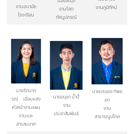
น้อยสะปุ๋ง
งานอนามัย
งานภูมิทัศน์
งานโสต
โรงเรียน
ทัศนูปกรณ์
นางรัตนาภ
นายบรรยง ทิพย
นายอนุชา น้ำปี๋
รณ์ เอี่ยมแสง
อด
งาน
หัวหน้างานแผน
งาน
ประชาสัมพันธ์
งานและ
สาธารณูปโภค
สารสนเทศ