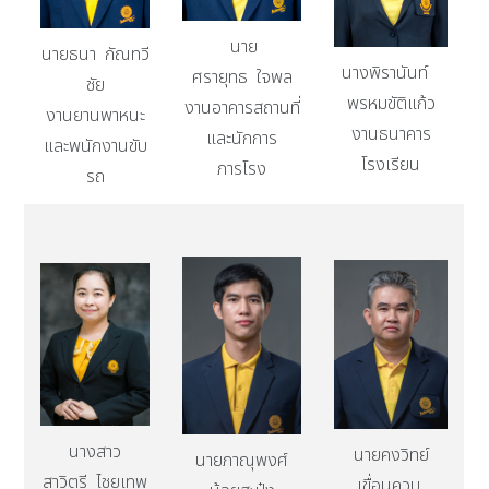
นาย
นายธนา กัณทวี
นางพิรานันท์
ศรายุทธ ใจพล
ชัย
พรหมขัติแก้ว
งานอาคารสถานที่
งานยานพาหนะ
งานธนาคาร
และนักการ
และพนักงานขับ
โรงเรียน
ภารโรง
รถ
นางสาว
นายคงวิทย์
นายภาณุพงศ์
สาวิตรี ไชยเทพ
เขื่อนควบ