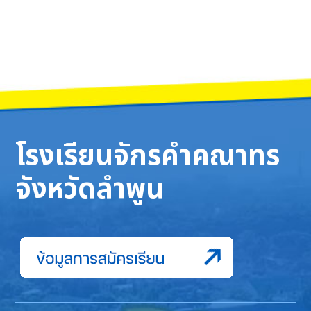
โรงเรียนจักรคำคณาทร
จังหวัดลำพูน