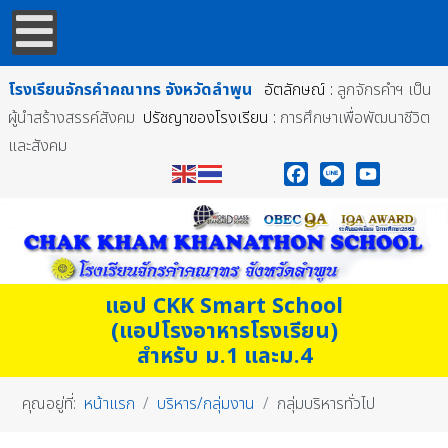
โรงเรียนจักรคำคณาทร
จังหวัดลำพูน
อัตลักษณ์ :
ลูกจักรคำฯ เป็น
ผู้นำสร้างสรรค์สังคม
ปรัชญาของโรงเรียน :
การศึกษาเพื่อพัฒนาชีวิต
และสังคม
Facebook
Line
YouTube
แอป CKK Smart School
(แอปโรงอาหารโรงเรียน)
สำหรับ ม.1 และม.4
คุณอยู่ที่:
หน้าแรก
บริหาร/กลุ่มงาน
กลุ่มบริหารทั่วไป