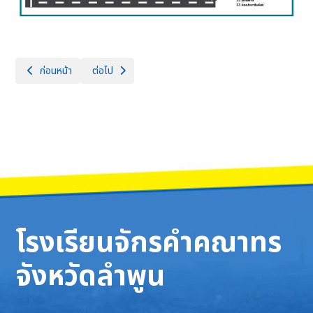
เนื้อหาก่อนหน้า: ข้อมูลโรงเรียน
เนื้อหาถัดไป: โครงสร้างการบริหารงาน/อำนาจหน้าที่
ก่อนหน้า
ต่อไป
โรงเรียนจักรคำคณาทร
จังหวัดลำพูน