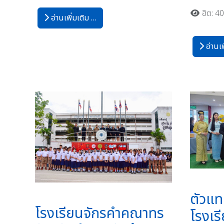
ฮิต: 4
อ่านเพิ่มเติม …
อ่านเพ
ตัวแท
โรงเรียนจักรคำคณาทร
โรงเ