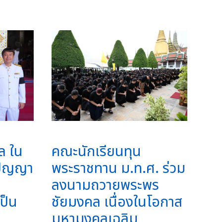
ล ใน
คณะนักเรียนทุน
(ปัญญา
พระราชทาน ม.ท.ศ. ร่วม
ลงนามถวายพระพร
ป็น
ชัยมงคล เนื่องในโอกาส
มหามงคลเฉลิม