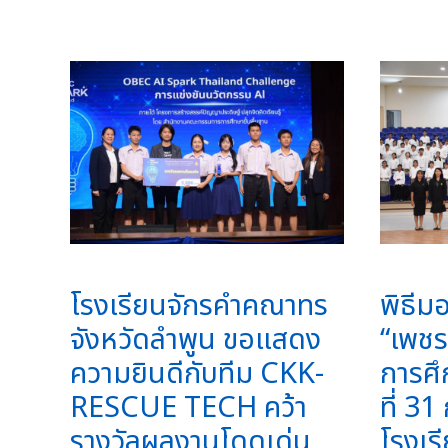
โรงเรียนจักรคำคณาทร
พิธีม
จังหวัดลำพูน ขอแสดง
“เพชร
ความยินดีกับทีม CKK-
การศึ
RESCUE TECH คว้า
ที่ 3
รางวัลผลงานโดดเด่น
โรงเ