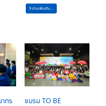
อ่านเพิ่มเติม …
ณาทร
ชมรม TO BE