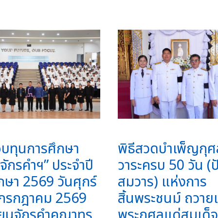
อบทุนการศึกษา
พิธีสวดบำเพ็ญกุศ
จักรคำฯ” ประจำปี
วาระครบ 50 วัน 
กษา 2569 วันศุกร์
สมวาร) แห่งการ
1 กรกฎาคม 2569
สิ้นพระชนม์ ถวายเ
รียนจักรคำคณาทร
พระกุศลแด่สมเด็จ