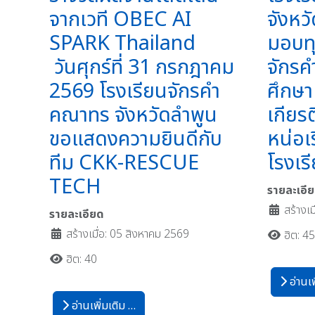
จากเวที OBEC AI
จังหวั
SPARK Thailand
มอบท
วันศุกร์ที่ 31 กรกฎาคม
จักรค
2569 โรงเรียนจักรคำ
ศึกษา
คณาทร จังหวัดลำพูน
เกียร
ขอแสดงความยินดีกับ
หน่อเ
ทีม CKK-RESCUE
โรงเ
TECH
รายละเอี
สร้างเ
รายละเอียด
สร้างเมื่อ: 05 สิงหาคม 2569
ฮิต: 4
ฮิต: 40
อ่านเพ
อ่านเพิ่มเติม …