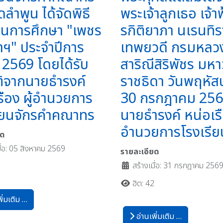
ดลำพูน ได้จัดพิธี
พระเจ้าลูกเธอ เจ้า
ุนการศึกษา "เพชร
รกิติยาภา นเรนทิร
ำฯ" ประจำปีการ
เทพยวดี กรมหลว
 2569 โดยได้รับ
สาริณีสิริพัชร มหา
ติจากนายธำรงค์
ราชธิดา วันพฤหัสบด
รือง ผู้อำนวยการ
30 กรกฎาคม 25
รียนจักรคำคณาทร
นายธำรงค์ หน่อเรือ
อำนวยการโรงเรีย
ยด
มื่อ: 05 สิงหาคม 2569
รายละเอียด
สร้างเมื่อ: 31 กรกฎาคม 256
5
ฮิต: 42
ิ่มเติม …
อ่านเพิ่มเติม …