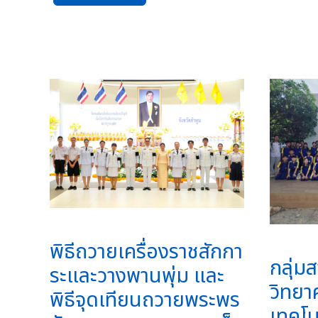
พิธีถวายเครื่องราชสักกา
กลุ่มส
ระและวางพานพุ่ม และ
วิทยา
พิธีจุดเทียนถวายพระพร
เทคโน