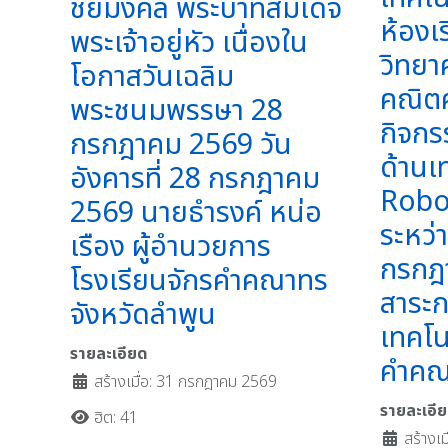
ชัยมงคล พระบาทสมเด็จ
ห้องเ
พระเจ้าอยู่หัว เนื่องใน
วิทยา
โอกาสวันเฉลิม
คณิตศ
พระชนมพรรษา 28
กิจกร
กรกฎาคม 2569 วัน
ด้านเ
อังคารที่ 28 กรกฎาคม
Robo
2569 นายธำรงค์ หน่อ
ระหว่
เรือง ผู้อำนวยการ
กรกฎา
โรงเรียนจักรคำคณาทร
สาระกา
จังหวัดลำพูน
เทคโน
รายละเอียด
คำคณา
สร้างเมื่อ: 31 กรกฎาคม 2569
รายละเอี
ฮิต: 41
สร้างเ