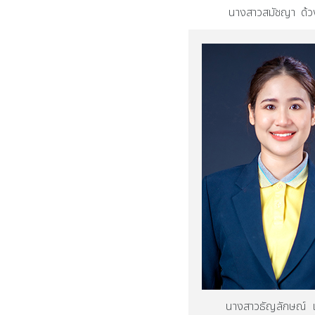
นางสาวสมัชญา ด้วง
นางสาวธัญลักษณ์ เก