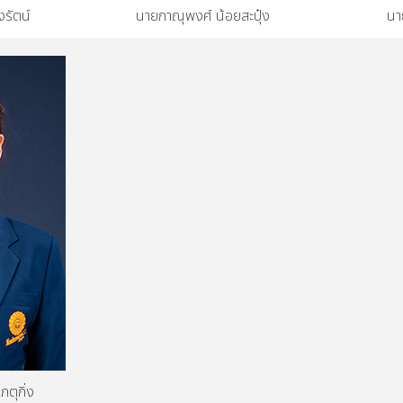
รัตน์
นายภาณุพงศ์ น้อยสะปุ๋ง
นา
ตุกิ่ง