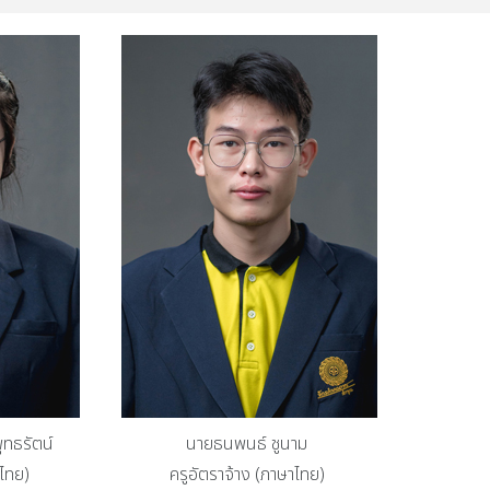
ุทธรัตน์
นายธนพนธ์ ชูนาม
าไทย)
ครูอัตราจ้าง (ภาษาไทย)