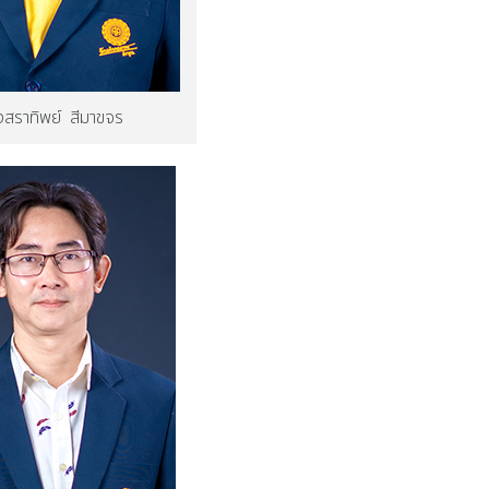
งสราทิพย์ สีมาขจร