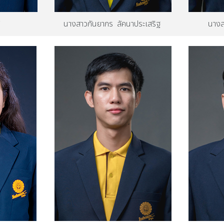
้
นางสาวกันยากร ลัคนาประเสริฐ
นางส