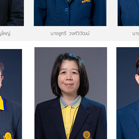
ญใหญ่
นางชูศรี วงศ์วิวัฒน์
นา