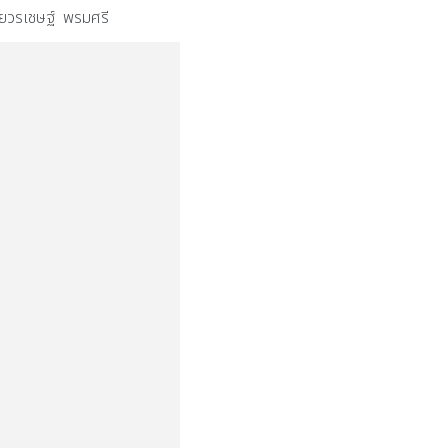
ยวรเชษฐ์ พรมศรี