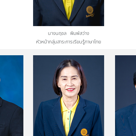
นางนฤชล พิมพ์สว่าง
หัวหน้ากลุ่มสาระการเรียนรู้ภาษาไทย