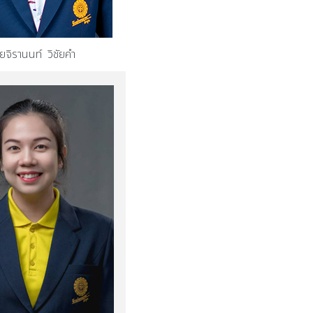
ยจิรานนท์ วิชัยคำ