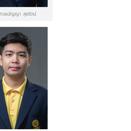
าวธนัญญา สุขรัตน์