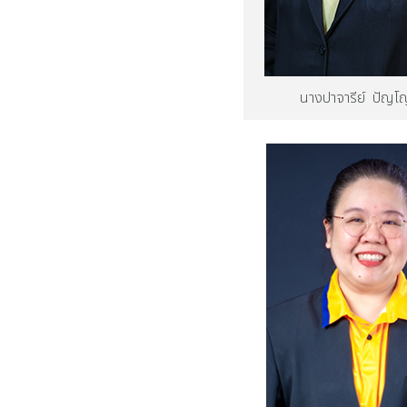
นางปาจารีย์ ปัญโ