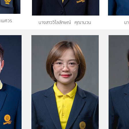
ฆเนศวร
นางสาววิไลลักษณ์ คุณานวน
นา