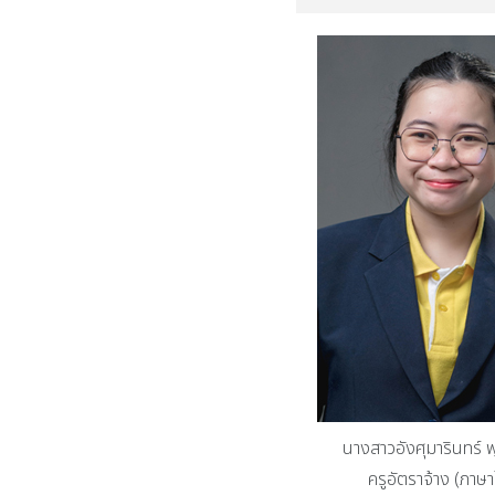
นางสาวอังศุมารินทร์ พ
ครูอัตราจ้าง (ภาษ