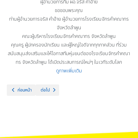
ผู้อำนวยการทีม ผอ.จรัส คำอ้าย
ขอขอบพระคุณ
ท่านผู้อำนวยการจรัส คำอ้าย ผู้อำนวยการโรงเรียนจักรคำคณาทร
จังหวัดลำพูน
คณะผู้บริหารโรงเรียนจักรคำคณาทร จังหวัดลำพูน
คุณครู ผู้ปกครองนักเรียน และผู้ใหญ่ใจดีจากทุกภาคส่วน ที่ร่วม
สนับสนุนส่งเสริมและให้โอกาสทีมหุ่นยนต์ของโรงเรียนจักรคำคณา
ทร จังหวัดลำพูน ได้เปิดประสบการณ์ใหม่ๆ ในเวทีระดับโลก
ดูภาพเพิ่มเติม
เนื้อหาก่อนหน้า: คณะครูและคณะกรรมการสภานักเรียน และร่วมทำบันทึกข้อตก
เนื้อหาถัดไป: โครงการพัฒนาทักษะการอ่านการเขียน และยกผล
ก่อนหน้า
ต่อไป