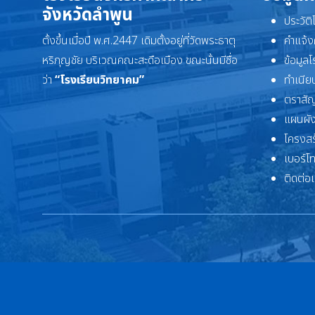
จังหวัดลำพูน
ประวัต
ตั้งขึ้นเมื่อปี พ.ศ.2447 เดิมตั้งอยู่ที่วัดพระธาตุ
คำแจ้ง
หริภุญชัย บริเวณคณะสะดือเมือง ขณะนั้นมีชื่อ
ข้อมูล
ว่า
“โรงเรียนวิทยาคม”
ทำเนียบ
ตราสัญ
แผนผัง
โครงสร
เบอร์โ
ติดต่อ