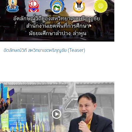
อัตลักษณ์วิถี สหวิทยาเขตหริภุญชัย (Teaser)