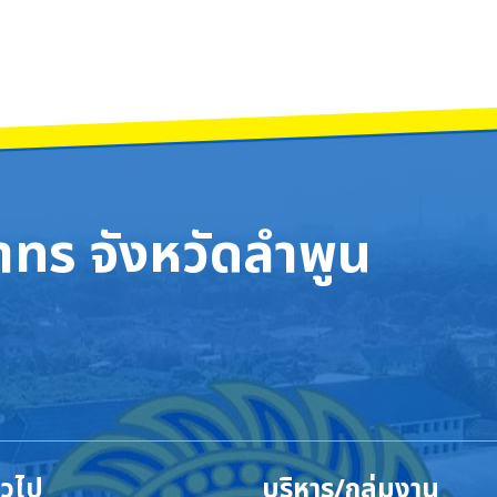
ทร จังหวัดลำพูน
ั่วไป
บริหาร/กลุ่มงาน