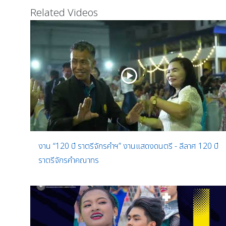
Related Videos
งาน “120 ปี ราตรีจักรคำฯ” งานแสดงดนตรี - ลีลาศ 120 ปี
ราตรีจักรคำคณาทร