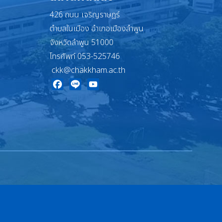
426 ถนน เจริญราษฎร์
ตำบลในเมือง อำเภอเมืองลำพูน
จังหวัดลำพูน 51000
โทรศัพท์ 053-525746
ckk@chakkham.ac.th
Facebook
Line
YouTube