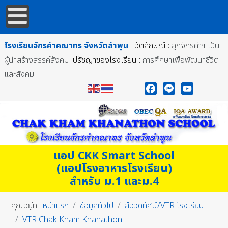
โรงเรียนจักรคำคณาทร
จังหวัดลำพูน
อัตลักษณ์ :
ลูกจักรคำฯ เป็น
ผู้นำสร้างสรรค์สังคม
ปรัชญาของโรงเรียน :
การศึกษาเพื่อพัฒนาชีวิต
และสังคม
Facebook
Line
YouTube
แอป CKK Smart School
(แอปโรงอาหารโรงเรียน)
สำหรับ ม.1 และม.4
คุณอยู่ที่:
หน้าแรก
ข้อมูลทั่วไป
สื่อวีดิทัศน์/VTR โรงเรียน
VTR Chak Kham Khanathon