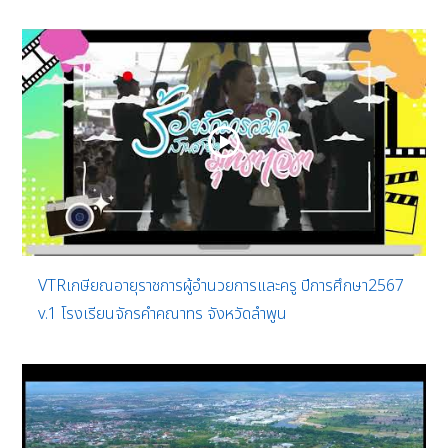
VTRเกษียณอายุราชการผู้อำนวยการและครู ปีการศึกษา2567
v.1 โรงเรียนจักรคำคณาทร จังหวัดลำพูน