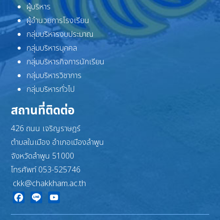
ผู้บริหาร
ผู้อำนวยการโรงเรียน
กลุ่มบริหารงบประมาณ
กลุ่มบริหารบุคคล
กลุ่มบริหารกิจการนักเรียน
กลุ่มบริหารวิชาการ
กลุ่มบริหารทั่วไป
สถานที่ติดต่อ
426 ถนน เจริญราษฎร์
ตำบลในเมือง อำเภอเมืองลำพูน
จังหวัดลำพูน 51000
โทรศัพท์ 053-525746
ckk@chakkham.ac.th
Facebook
Line
YouTube