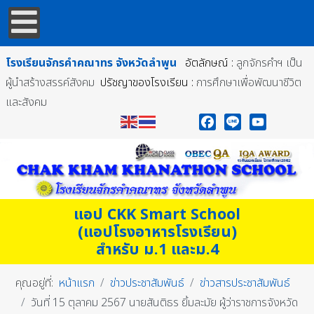
โรงเรียนจักรคำคณาทร
จังหวัดลำพูน
อัตลักษณ์ :
ลูกจักรคำฯ เป็น
ผู้นำสร้างสรรค์สังคม
ปรัชญาของโรงเรียน :
การศึกษาเพื่อพัฒนาชีวิต
และสังคม
Facebook
Line
YouTube
แอป CKK Smart School
(แอปโรงอาหารโรงเรียน)
สำหรับ ม.1 และม.4
คุณอยู่ที่:
หน้าแรก
ข่าวประชาสัมพันธ์
ข่าวสารประชาสัมพันธ์
วันที่ 15 ตุลาคม 2567 นายสันติธร ยิ้มละมัย ผู้ว่าราชการจังหวัด