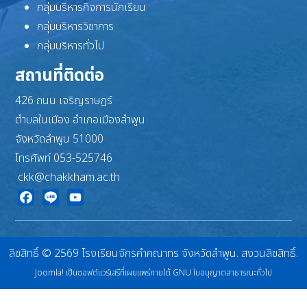
กลุ่มบริหารกิจการนักเรียน
กลุ่มบริหารวิชาการ
กลุ่มบริหารทั่วไป
สถานที่ติดต่อ
426 ถนน เจริญราษฎร์
ตำบลในเมือง อำเภอเมืองลำพูน
จังหวัดลำพูน 51000
โทรศัพท์ 053-525746
ckk@chakkham.ac.th
Facebook
Line
YouTube
ลิขสิทธิ์ © 2569 โรงเรียนจักรคำคณาทร จังหวัดลำพูน. สงวนลิขสิทธิ์.
Joomla!
เป็นซอฟต์แวร์เสรีที่เผยแพร่ภายใต้
GNU ใบอนุญาตสาธารณะทั่วไป