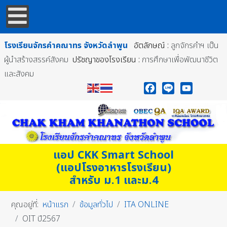
โรงเรียนจักรคำคณาทร
จังหวัดลำพูน
อัตลักษณ์ :
ลูกจักรคำฯ เป็น
ผู้นำสร้างสรรค์สังคม
ปรัชญาของโรงเรียน :
การศึกษาเพื่อพัฒนาชีวิต
และสังคม
Facebook
Line
YouTube
แอป CKK Smart School
(แอปโรงอาหารโรงเรียน)
สำหรับ ม.1 และม.4
คุณอยู่ที่:
หน้าแรก
ข้อมูลทั่วไป
ITA ONLINE
OIT ปี2567