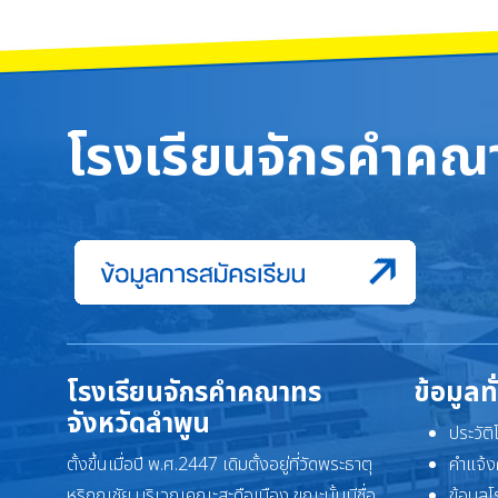
โรงเรียนจักรคำคณา
โรงเรียนจักรคำคณาทร
ข้อมูลท
จังหวัดลำพูน
ประวัต
ตั้งขึ้นเมื่อปี พ.ศ.2447 เดิมตั้งอยู่ที่วัดพระธาตุ
คำแจ้ง
หริภุญชัย บริเวณคณะสะดือเมือง ขณะนั้นมีชื่อ
ข้อมูล