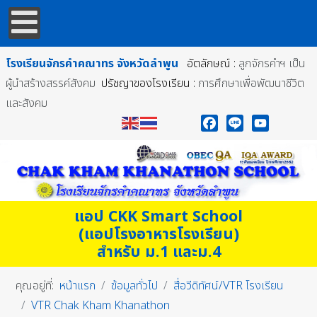
โรงเรียนจักรคำคณาทร
จังหวัดลำพูน
อัตลักษณ์ :
ลูกจักรคำฯ เป็น
ผู้นำสร้างสรรค์สังคม
ปรัชญาของโรงเรียน :
การศึกษาเพื่อพัฒนาชีวิต
และสังคม
Facebook
Line
YouTube
แอป CKK Smart School
(แอปโรงอาหารโรงเรียน)
สำหรับ ม.1 และม.4
คุณอยู่ที่:
หน้าแรก
ข้อมูลทั่วไป
สื่อวีดิทัศน์/VTR โรงเรียน
VTR Chak Kham Khanathon