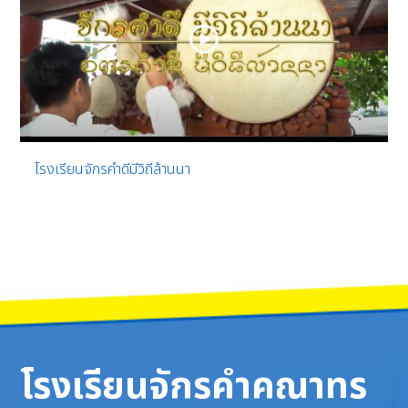
โรงเรียนจักรคำดีมีวิถีล้านนา
โรงเรียนจักรคำคณาทร