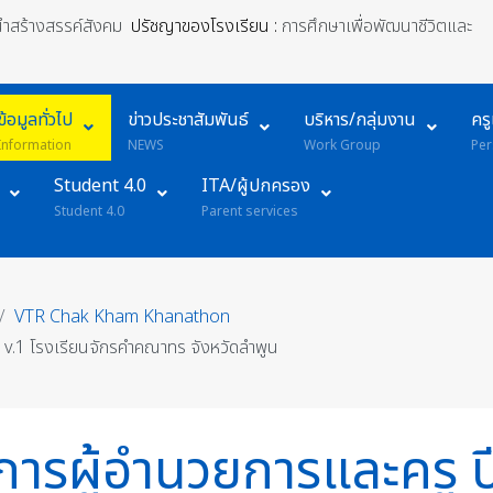
้นำสร้างสรรค์สังคม
ปรัชญาของโรงเรียน :
การศึกษาเพื่อพัฒนาชีวิตและ
ข้อมูลทั่วไป
ข่าวประชาสัมพันธ์
บริหาร/กลุ่มงาน
คร
Information
NEWS
Work Group
Per
Student 4.0
ITA/ผู้ปกครอง
Student 4.0
Parent services
VTR Chak Kham Khanathon
 v.1 โรงเรียนจักรคำคณาทร จังหวัดลำพูน
ารผู้อำนวยการและครู ป