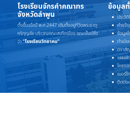
โรงเรียนจักรคำคณาทร
ข้อมูลท
จังหวัดลำพูน
ประวัต
ตั้งขึ้นเมื่อปี พ.ศ.2447 เดิมตั้งอยู่ที่วัดพระธาตุ
คำแจ้ง
หริภุญชัย บริเวณคณะสะดือเมือง ขณะนั้นมีชื่อ
ข้อมูล
ว่า
“โรงเรียนวิทยาคม”
ทำเนียบ
ตราสัญ
แผนผัง
โครงสร
เบอร์โ
ติดต่อ