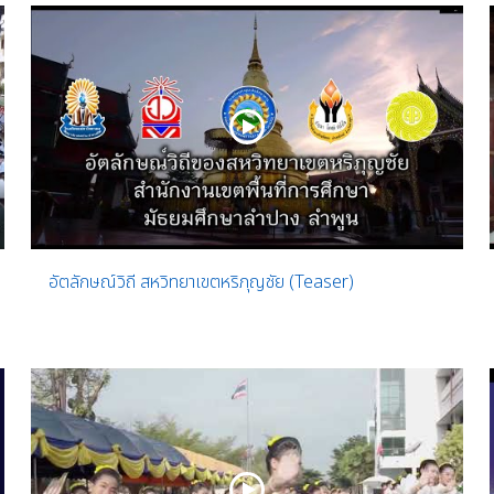
อัตลักษณ์วิถี สหวิทยาเขตหริภุญชัย (Teaser)