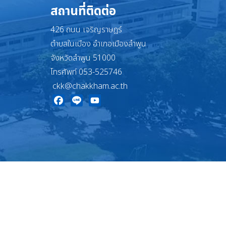
สถานที่ติดต่อ
426 ถนน เจริญราษฎร์
ตำบลในเมือง อำเภอเมืองลำพูน
จังหวัดลำพูน 51000
โทรศัพท์ 053-525746
ckk@chakkham.ac.th
Facebook
Line
YouTube