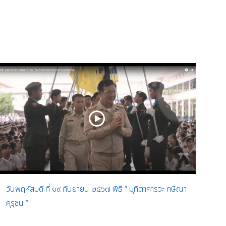
วันพฤหัสบดี ที่ ๑๙ กันยายน ๒๕๖๗ พิธี “ มุทิตาคารวะ กษิณา
คุรุชน ”