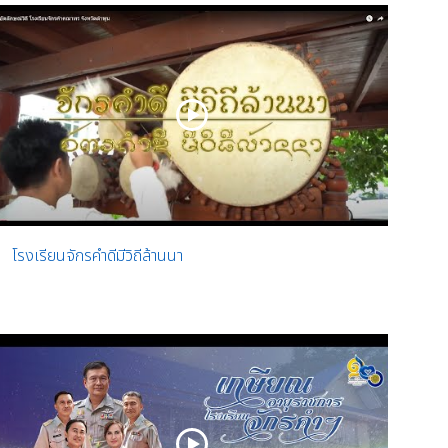
โรงเรียนจักรคำดีมีวิถีล้านนา